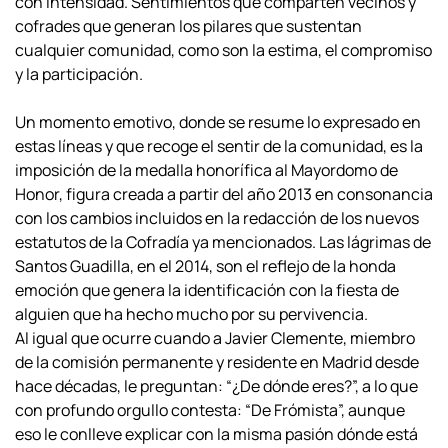
con intensidad. Sentimientos que comparten vecinos y
cofrades
que generan los pilares que sustentan
cualquier comunidad, como son la estima, el
compromiso
y la participación.
Un momento emotivo, donde se resume lo expresado en
estas líneas y que
recoge el sentir de la comunidad, es la
imposición de la medalla honorífica al
Mayordomo de
Honor, figura creada a partir del año 2013 en consonancia
con los
cambios incluidos en la redacción de los nuevos
estatutos de la Cofradía ya
mencionados. Las lágrimas de
Santos Guadilla, en el 2014, son el reflejo de la honda
emoción que genera la identificación con la fiesta de
alguien que ha hecho mucho por
su pervivencia.
Al igual que ocurre cuando a Javier Clemente, miembro
de la comisión
permanente y residente en Madrid desde
hace décadas, le preguntan: “¿De dónde
eres?”, a lo que
con profundo orgullo contesta: “De Frómista”, aunque
eso le conlleve
explicar con la misma pasión dónde está