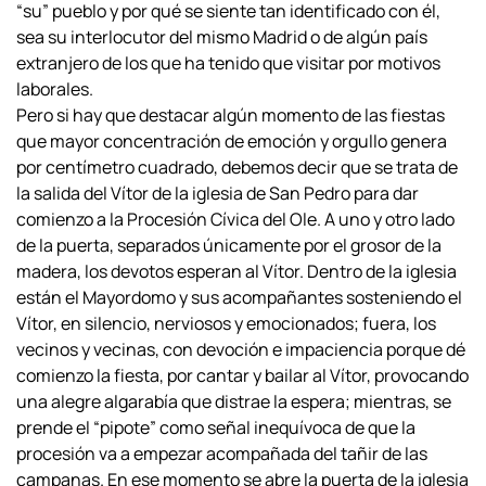
“su” pueblo y por qué se siente tan
identificado con él,
sea su interlocutor del mismo Madrid o de algún país
extranjero
de los que ha tenido que visitar por motivos
laborales.
Pero si hay que destacar algún momento de las fiestas
que mayor concentración
de emoción y orgullo genera
por centímetro cuadrado, debemos decir que se trata de
la salida del Vítor de la iglesia de San Pedro para dar
comienzo a la Procesión Cívica
del Ole. A uno y otro lado
de la puerta, separados únicamente por el grosor de la
madera, los devotos esperan al Vítor. Dentro de la iglesia
están el Mayordomo y sus
acompañantes sosteniendo el
Vítor, en silencio, nerviosos y emocionados; fuera, los
vecinos y vecinas, con devoción e impaciencia porque dé
comienzo la fiesta, por
cantar y bailar al Vítor, provocando
una alegre algarabía que distrae la espera;
mientras, se
prende el “pipote” como señal inequívoca de que la
procesión va a
empezar acompañada del tañir de las
campanas. En ese momento se abre la puerta de
la iglesia