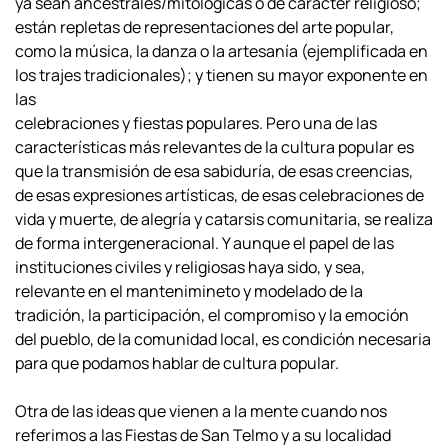
ya sean ancestrales/mitológicas o de carácter religioso;
están repletas de
representaciones del arte popular,
como la música, la danza o la artesanía
(ejemplificada en
los trajes tradicionales); y tienen su mayor exponente en
las
celebraciones y fiestas populares. Pero una de las
características más relevantes de la
cultura popular es
que la transmisión de esa sabiduría, de esas creencias,
de esas
expresiones artísticas, de esas celebraciones de
vida y muerte, de alegría y catarsis
comunitaria, se realiza
de forma intergeneracional. Y aunque el papel de las
instituciones civiles y religiosas haya sido, y sea,
relevante en el mantenimineto y
modelado de la
tradición, la participación, el compromiso y la emoción
del pueblo, de
la comunidad local, es condición necesaria
para que podamos hablar de cultura
popular.
Otra de las ideas que vienen a la mente cuando nos
referimos a las Fiestas de
San Telmo y a su localidad