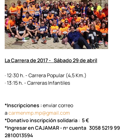
La Carrera de 2017 -
Sábado 29 de abril
·
12:30 h. -
Carrera Popular
(4,5 Km.)
·
13:15 h. -
Carreras Infantiles
*Inscripciones
:
enviar correo
a
carmenmp.mp@gmail.com
*Donativo inscripción solidaria
:
5 €
*Ingresar en CAJAMAR
-
nº cuenta
3058 5219 99
2810013594