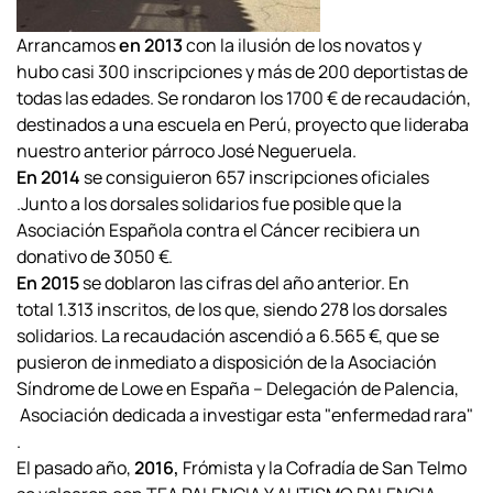
Arrancamos
en 2013
con la ilusión de los novatos y
hubo
casi 300 inscripciones y más de 200 deportistas de
todas las edades. Se rondaron
los 1700 € de recaudación,
destinados a una escuela en Perú, proyecto que lideraba
nuestro anterior párroco José Negueruela.
En 2014
se consiguieron 657 inscripciones oficiales
.Junto a los dorsales solidarios fue posible que la
Asociación Española contra el Cáncer
recibiera un
donativo de 3050 €.
En 2015
se doblaron las cifras del año anterior. En
total
1.313 inscritos, de los que, siendo 278 los dorsales
solidarios. La recaudación ascendió a
6.565 €,
que se
pusieron de inmediato a disposición de la
Asociación
Síndrome de Lowe en España – Delegación de Palencia,
Asociación dedicada a investigar esta "enfermedad rara"
.
El pasado año,
2016,
Frómista
y la Cofradía de San Telmo