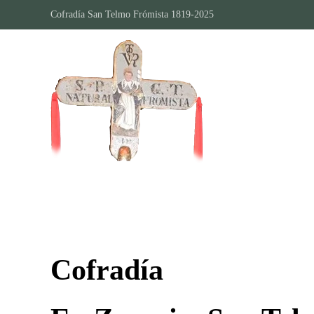
Cofradía San Telmo Frómista 1819-2025
Skip to main content
Cofradía