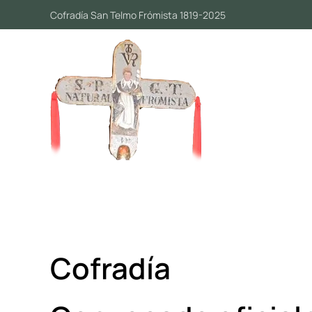
Cofradía San Telmo Frómista 1819-2025
Skip to main content
Cofradía