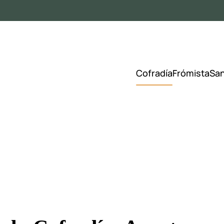
Cofradía
Frómista
Sa