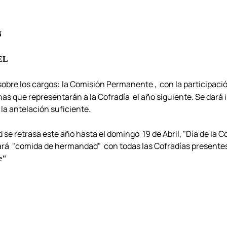
N
EL
sobre los cargos:
la Comisión Permanente , con la participació
nas que representarán a la Cofradía el año siguiente. Se dará 
 la antelación suficiente.
e retrasa este año hasta el domingo 19 de Abril, "Día de la Co
rá "comida de hermandad" con todas las Cofradías presentes. E
e"