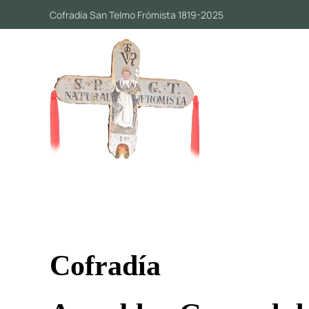
Cofradía San Telmo Frómista 1819-2025
Skip to main content
Cofradía